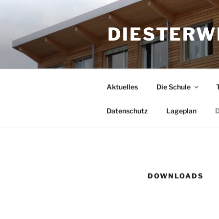
Zum
Inhalt
DIESTERW
springen
Aktuelles
Die Schule
Datenschutz
Lageplan
D
DOWNLOADS