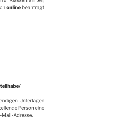
 für Klassenfahrten,
uch
online
beantragt
teilhabe/
wendigen Unterlagen
tellende Person eine
-Mail-Adresse.