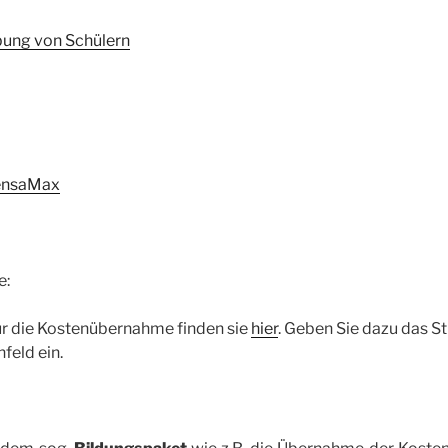
bung von Schülern
ensaMax
e:
ür die Kostenübernahme finden sie
hier
. Geben Sie dazu das S
feld ein.