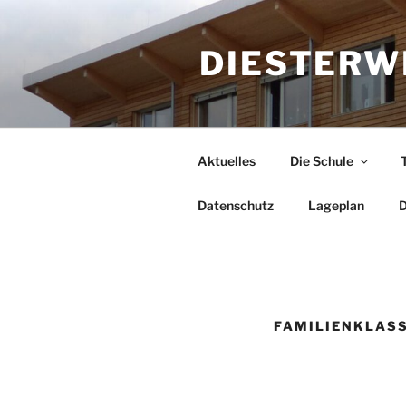
Zum
Inhalt
DIESTERW
springen
Aktuelles
Die Schule
Datenschutz
Lageplan
D
FAMILIENKLAS