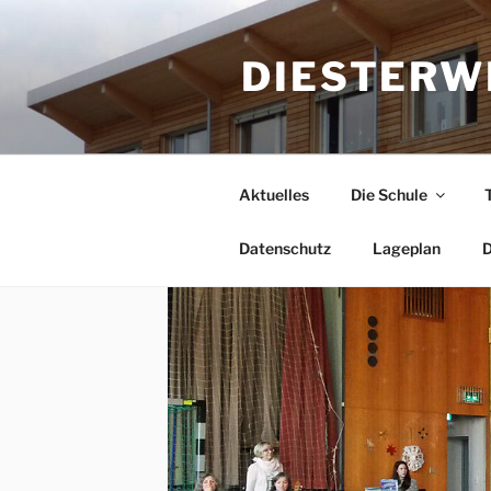
Zum
Inhalt
DIESTERW
springen
Aktuelles
Die Schule
Datenschutz
Lageplan
D