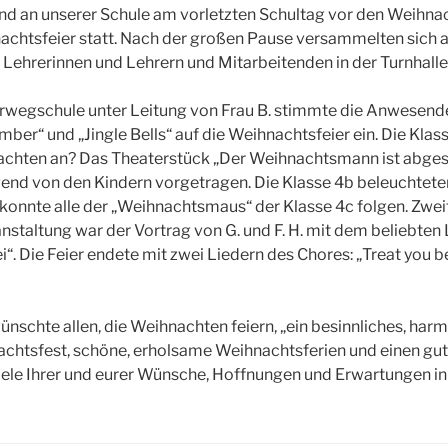
d an unserer Schule am vorletzten Schultag vor den Weihnac
htsfeier statt. Nach der großen Pause versammelten sich al
 Lehrerinnen und Lehrern und Mitarbeitenden in der Turnhalle
erwegschule unter Leitung von Frau B. stimmte die Anwesende
ber“ und „Jingle Bells“ auf die Weihnachtsfeier ein. Die Klas
chten an? Das Theaterstück „Der Weihnachtsmann ist abgesc
end von den Kindern vorgetragen. Die Klasse 4b beleuchtet
konnte alle der „Weihnachtsmaus“ der Klasse 4c folgen. Zweif
staltung war der Vortrag von G. und F. H. mit dem beliebten L
. Die Feier endete mit zwei Liedern des Chores: „Treat you b
ünschte allen, die Weihnachten feiern, „ein besinnliches, ha
achtsfest, schöne, erholsame Weihnachtsferien und einen gut
ele Ihrer und eurer Wünsche, Hoffnungen und Erwartungen in 