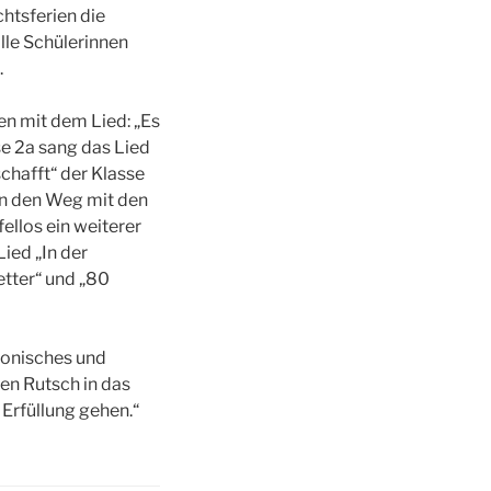
htsferien die
le Schülerinnen
.
n mit dem Lied: „Es
se 2a sang das Lied
hafft“ der Klasse
en den Weg mit den
ellos ein weiterer
ied „In der
etter“ und „80
rmonisches und
en Rutsch in das
Erfüllung gehen.“