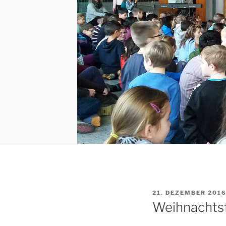
VERÖFFENTLICHT
21. DEZEMBER 201
AM
Weihnachtsf