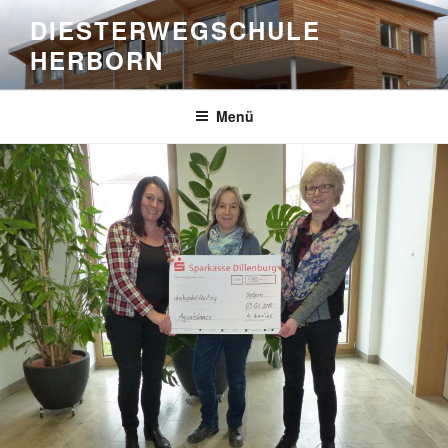
Zum
DIESTERWEGSCHULE
Inhalt
HERBORN
springen
Menü