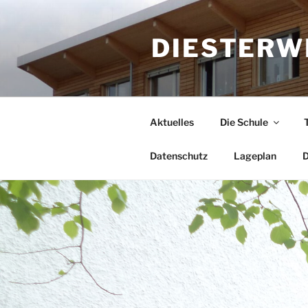
Zum
Inhalt
DIESTERW
springen
Aktuelles
Die Schule
Datenschutz
Lageplan
D