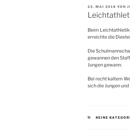
VERÖFFENTLICHT
23. MAI 2018
VON
J
AM
Leichtathle
Beim Leichtathletik
erreichte die Diest
Die Schulmannschaf
gewannen den Staffe
Jungen gewann.
Bei recht kaltem We
sich die Jungen und
KATEGORIEN
KEINE KATEGOR