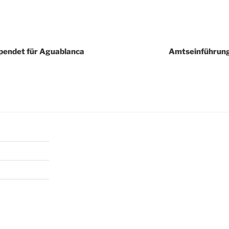
igation
pendet für Aguablanca
Amtseinführung