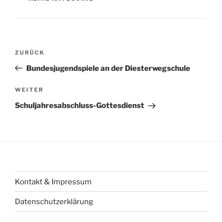
Beitragsnavigation
Vorheriger
ZURÜCK
Beitrag
Bundesjugendspiele an der Diesterwegschule
Nächster
WEITER
Beitrag
Schuljahresabschluss-Gottesdienst
Kontakt & Impressum
Datenschutzerklärung