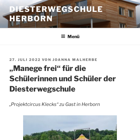
Zum
DIESTERWEGSCHULE
Inhalt
HERBORN
springen
Menü
VERÖFFENTLICHT
27. JULI 2022
VON
JOANNA MALHERBE
AM
„Manege frei“ für die
Schülerinnen und Schüler der
Diesterwegschule
„Projektcircus Klecks“ zu Gast in Herborn