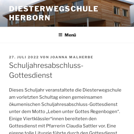
Zum
DIESTERWEGSCHULE
Inhalt
HERBORN
springen
Menü
VERÖFFENTLICHT
27. JULI 2022
VON
JOANNA MALHERBE
AM
Schuljahresabschluss-
Gottesdienst
Dieses Schuljahr veranstaltete die Diesterwegschule
am vorletzten Schultag einen gemeinsamen
ökumenischen Schuljahresabschluss-Gottesdienst
unter dem Motto „Leben unter Gottes Regenbogen“.
Einige Viertklässler*innen bereiteten den
Gottesdienst mit Pfarrerin Claudia Sattler vor. Eine
eigene tolle Liturgie führte durch den Gottesdienst