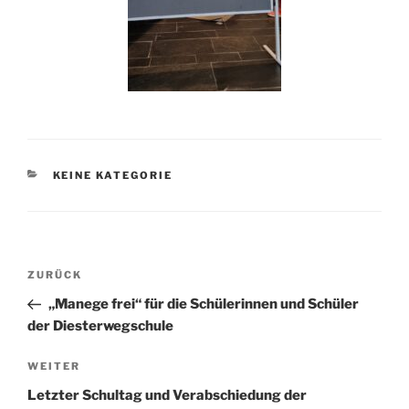
KATEGORIEN
KEINE KATEGORIE
Beitragsnavigation
Vorheriger
ZURÜCK
Beitrag
„Manege frei“ für die Schülerinnen und Schüler
der Diesterwegschule
Nächster
WEITER
Beitrag
Letzter Schultag und Verabschiedung der