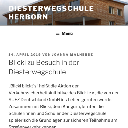
Zum
DIESTERWEGSCHULE
Inhalt
HERBORN
springen
Menü
VERÖFFENTLICHT
14. APRIL 2019
VON
JOANNA MALHERBE
AM
Blicki zu Besuch in der
Diesterwegschule
„Blicki blickt´s“ heißt die Aktion der
Verkehrssicherheitsinitiative des Blicki e.V., die von der
SUEZ Deutschland GmbH ins Leben gerufen wurde.
Zusammen mit Blicki, dem Känguru, lernten die
Schülerinnen und Schüler der Diesterwegschule
spielerisch die Grundlagen zur sicheren Teilnahme am
Straßenverkehr kennen.